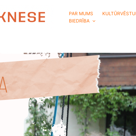
PAR MUMS
KULTŪRVĒSTU
BIEDRĪBA