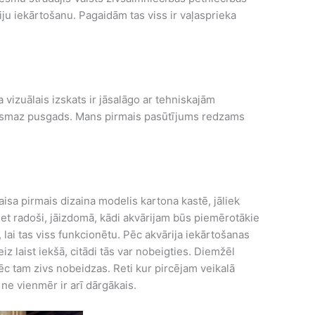
riju iekārtošanu. Pagaidām tas viss ir vaļasprieka
 vizuālais izskats ir jāsalāgo ar tehniskajām
s vismaz pusgads. Mans pirmais pasūtījums redzams
aisa pirmais dizaina modelis kartona kastē, jāliek
eiet radoši, jāizdomā, kādi akvārijam būs piemērotākie
 lai tas viss funkcionētu. Pēc akvārija iekārtošanas
iz laist iekšā, citādi tās var nobeigties. Diemžēl
 pēc tam zivs nobeidzas. Reti kur pircējam veikalā
s ne vienmēr ir arī dārgākais.