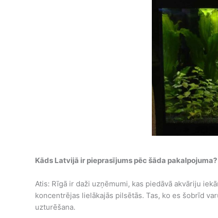
Kāds Latvijā ir pieprasījums pēc šāda pakalpojuma?
Atis: Rīgā ir daži uzņēmumi, kas piedāvā akvāriju iekā
koncentrējas lielākajās pilsētās. Tas, ko es šobrīd var
uzturēšana.