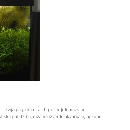
Latvijā pagaidām tas tirgus ir ļoti mazs un
ktiska palīdzība, dizaina izveide akvārijam, apkope,