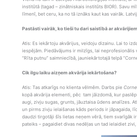
institūtā (tagad – zinātniskais institūts BIOR). Savu m
līmenī, bet ceru, ka no tā iznāks kaut kas vairāk. Latvij
Pastāsti vairāk, ko tieši tu dari saistībā ar akvārijie
Atis: Es iekārtoju akvārijus, veidoju dizainu. Lai to 
iespējām. Piedāvājums ir milzīgs, lai neprofesionāli
“Rīta putnu” saimniecībā, jauniekārtotajā telpā “Corne
Cik ilgu laiku aizņem akvārija iekārtošana?
Atis: Tas atkarīgs no klienta vēlmēm. Darbs pie
Corne
kopā akvārija elementi, pēc tam jāizdomā, kur paslēpt 
augi, zivju sugas, grunts, jāuztaisa ūdens analīzes. A
un pirms zivju ielaišanas kāds periods ir jāpagaida, lī
daudzi tirgotāji šīs lietas neņem vērā, tiem svarīgāk i
pateiks – pagaidiet divas nedēļas un tad ielaidiet zivi,