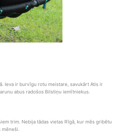
 Ieva ir burvīgu rotu meistare, savukārt Atis ir
 sarunu abus radošos Bilstiņu iemītniekus.
em trim. Nebija tādas vietas Rīgā, kur mēs gribētu
s mēneši.