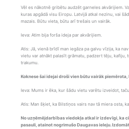
Vēl es nākotnē gribētu audzēt garneles akvārijiem. V
kuras apgādā visu Eiropu. Latvijā atkal nezinu, vai šād
mazais. Būtu vieta, būtu arī trešais un vairāk.
Ieva: Atim bija forša ideja par akvārijiem.
Atis: Jā, vienā brīdī man iegāza pa galvu vīzija, ka nav
vietu var atnākt palasīt grāmatu, padzert tēju, kafiju,
trakumu.
Koknese šai idejai droši vien būtu vairāk piemērota, 
Ieva: Mums ir ēka, kur šādu vietu varētu izveidot, tač
Atis: Man šķiet, ka Bilstiņos vairs nav tā miera osta, ka
No uzņēmējdarbības viedokļa atkal ir izdevīgi, ka ci
pasauli, atainot nogrimušo Daugavas ieleju. Izdomā