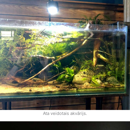
Ata veidotais akvārijs.