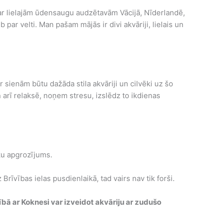
 ar lielajām ūdensaugu audzētavām Vācijā, Nīderlandē,
par velti. Man pašam mājās ir divi akvāriji, lielais un
ar sienām būtu dažāda stila akvāriji un cilvēki uz šo
n arī relaksē, noņem stresu, izslēdz to ikdienas
ēku apgrozījums.
z Brīvības ielas pusdienlaikā, tad vairs nav tik forši.
tībā ar Koknesi var izveidot akvāriju ar zudušo