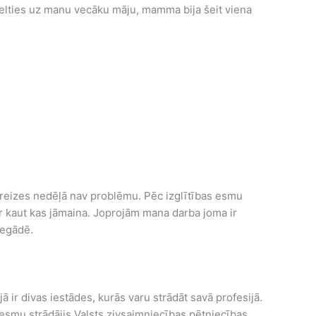
celties uz manu vecāku māju, mamma bija šeit viena
žas reizes nedēļā nav problēmu. Pēc izglītības esmu
ir kaut kas jāmaina. Joprojām mana darba joma ir
iegādē.
jā ir divas iestādes, kurās varu strādāt savā profesijā.
s esmu strādājis Valsts zivsaimniecības pētniecības