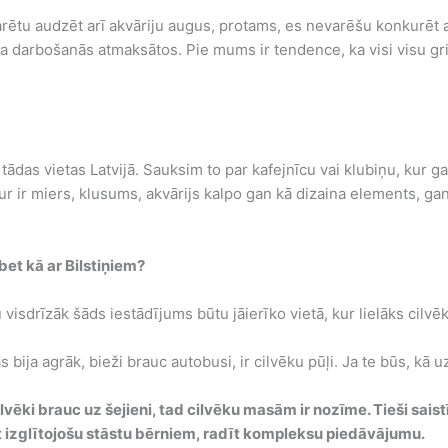
arētu audzēt arī akvāriju augus, protams, es nevarēšu konkurēt
a darbošanās atmaksātos. Pie mums ir tendence, ka visi visu grib 
 tādas vietas Latvijā. Sauksim to par kafejnīcu vai klubiņu, kur g
 tur ir miers, klusums, akvārijs kalpo gan kā dizaina elements, ga
bet kā ar Bilstiņiem?
u visdrīzāk šāds iestādījums būtu jāierīko vietā, kur lielāks cilv
s bija agrāk, bieži brauc autobusi, ir cilvēku pūļi. Ja te būs, kā u
lvēki brauc uz šejieni, tad cilvēku masām ir nozīme. Tieši sais
t izglītojošu stāstu bērniem, radīt kompleksu piedāvājumu.