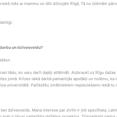
iepriekš mēs ar mammu un tēti dzīvojām Rīgā, Tā nu izlēmām pār
laimīgi.
 darbu un dzīvesveidu?
jebkur.
atrast tādu, ko varu darīt daļēji attālināti. Aizbraukt uz Rīgu da
ētes jomā. Krīzes laikā darbā pamainījās apstākļi un nolēmu, ka 
diņa universitātē. Palīdzēšu zinātniekiem nepieciešamo iekārtu 
 bet dzīvesveids. Mana interese par zivīm ir ļoti specifiska. Latvi
r ko man ir bijusi sadarbība dažādos projektos. Trīspadsmit gadu