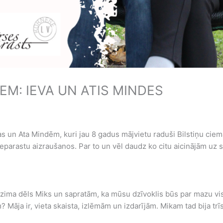
EM: IEVA UN ATIS MINDES
 un Ata Mindēm, kuri jau 8 gadus mājvietu raduši Bilstiņu ciemā.
 neparastu aizraušanos. Par to un vēl daudz ko citu aicinājām uz
zima dēls Miks un sapratām, ka mūsu dzīvoklis būs par mazu visi
 Māja ir, vieta skaista, izlēmām un izdarījām. Mikam tad bija trī