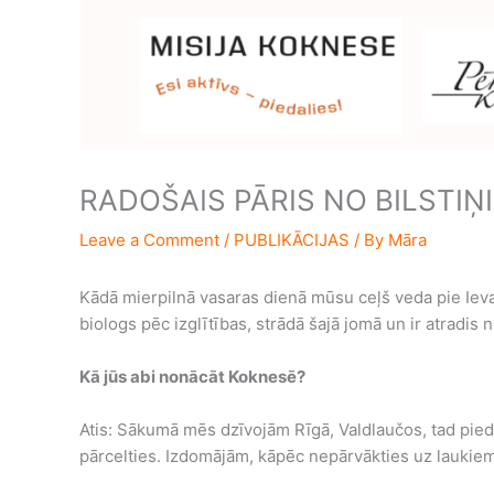
RADOŠAIS PĀRIS NO BILSTIŅI
Leave a Comment
/
PUBLIKĀCIJAS
/ By
Māra
Kādā mierpilnā vasaras dienā mūsu ceļš veda pie Ievas
biologs pēc izglītības, strādā šajā jomā un ir atradis
Kā jūs abi nonācāt Koknesē?
Atis: Sākumā mēs dzīvojām Rīgā, Valdlaučos, tad pied
pārcelties. Izdomājām, kāpēc nepārvākties uz laukiem?