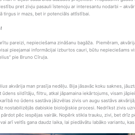
īlestību pret zivju pasauli īstenoju ar interesantu nodarbi – akvā
ā tirgus ir mazs, bet ir potenciāls attīstībai.
m!
izdarītu pareizi, nepieciešama zināšanu bagāža. Piemēram, akvārija
s visai pieejamai informācijai izburtos cauri, būtu nepieciešam
lius” pie Bruno Cīruļa.
lius
akvārija man prasīja nedēļu. Bija jāsavāc koku saknes, jāuzt
ūdens sildītāju, filtru, atkal jāpamaina iekārtojums, visam jāpi
tkarībā no ūdens sastāva jāizvēlas zivis un augu sastāvs akvārijā,
dz nostabilizējās dabiskie bioloģiskie procesi. Nedrīkst zivis uzre
r pārdot pēc iespējas vairāk. Nopērk stikla trauku, zivi, bet drīz
 vai arī veltīs gana daudz laika, lai piedāvātu labāko variantu, ka