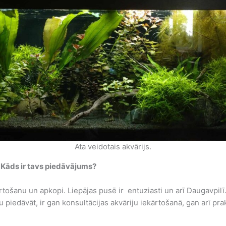
Ata veidotais akvārijs.
 Kāds ir tavs piedāvājums?
rtošanu un apkopi. Liepājas pusē ir entuziasti un arī Daugavpilī. 
u piedāvāt, ir gan konsultācijas akvāriju iekārtošanā, gan arī pra