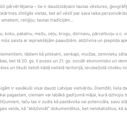
 pārvērtējama – tie ir daudzslāņaini tautas vēstures, ģeogrāfija
ārtnes zīmīgās vietas, bet arī vēstī par sava laika personvārdi
 amatiem, reliģiju, tautas tradīcijām…
avu, koku, pakalnu, mežu, ceļu, krogu, dzirnavu, pārceltuvju u.c. 
s mūs saista ar iepriekšējām paaudzēm, atdzīvina un piepilda ap
 elementiem, tādiem kā pilskalni, senkapi, muižas, zemnieku sēta
s, bet tā 20. gs. II puses un 21. gs. sociāli ekonomisko un dem
šies un tikuši lietoti kādā nelielā teritorijā, ierobežotā cilvēku
eigām ir savākuši visai daudz Latvijas vietvārdu. Diemžēl, liela
i tikai pagastam, ciemam vai labākā gadījumā mājai, kurā dzīvojis
ētījumiem, taču tas ir zudis kā pastāvoša vai potenciāla, savu s
gais veids, kā “atdzīvināt” dokumentētus, bet nelokalizētus, kā ar