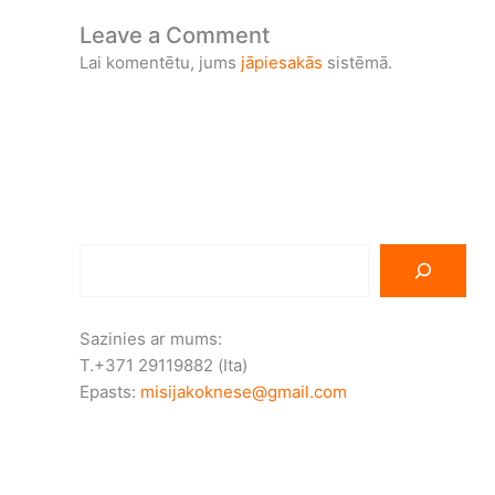
Leave a Comment
Lai komentētu, jums
jāpiesakās
sistēmā.
Sazinies ar mums:
T.+371 29119882 (Ita)
Epasts:
misijakoknese@gmail.com