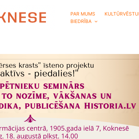
PAR MUMS
KULTŪRVĒSTU
BIEDRĪBA