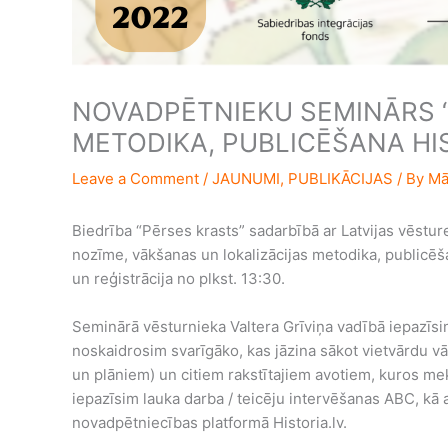
NOVADPĒTNIEKU SEMINĀRS “
METODIKA, PUBLICĒŠANA HIS
Leave a Comment
/
JAUNUMI
,
PUBLIKĀCIJAS
/ By
Mā
Biedrība “Pērses krasts” sadarbībā ar Latvijas vēstur
nozīme, vākšanas un lokalizācijas metodika, publicēša
un reģistrācija no plkst. 13:30.
Seminārā vēsturnieka Valtera Grīviņa vadībā iepazīsi
noskaidrosim svarīgāko, kas jāzina sākot vietvārdu v
un plāniem) un citiem rakstītajiem avotiem, kuros mek
iepazīsim lauka darba / teicēju intervēšanas ABC, kā
novadpētniecības platformā Historia.lv.