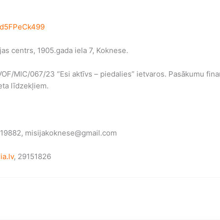
wQd5FPeCk499
as centrs, 1905.gada iela 7, Koknese.
OF/MIC/067/23 “Esi aktīvs – piedalies” ietvaros. Pasākumu finan
eta līdzekļiem.
29119882, misijakoknese@gmail.com
ia.lv
, 29151826