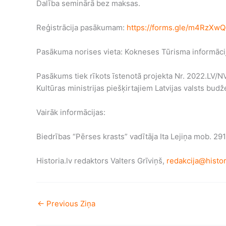
Dalība seminārā bez maksas.
Reģistrācija pasākumam:
https://forms.gle/m4RzX
Pasākuma norises vieta: Kokneses Tūrisma informācij
Pasākums tiek rīkots īstenotā projekta Nr. 2022.LV/NV
Kultūras ministrijas piešķirtajiem Latvijas valsts budž
Vairāk informācijas:
Biedrības “Pērses krasts” vadītāja Ita Lejiņa mob. 
Historia.lv redaktors Valters Grīviņš,
redakcija@histor
←
Previous Ziņa