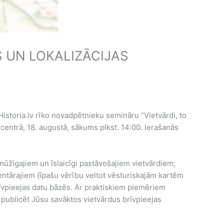
 UN LOKALIZĀCIJAS
istoria.lv rīko novadpētnieku semināru “Vietvārdi, to
centrā, 18. augustā, sākums plkst. 14:00. Ierašanās
mūžīgajiem un īslaicīgi pastāvošajiem vietvārdiem;
ntārajiem (īpašu vērību veltot vēsturiskajām kartēm
rīvpieejas datu bāzēs. Ar praktiskiem piemēriem
 publicēt Jūsu savāktos vietvārdus brīvpieejas