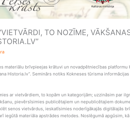
VIETVĀRDI, TO NOZĪME, VĀKŠANAS
TORIA.LV”
ra
es materiālu brīvpieejas krātuvi un novadpētniecības platformu H
na Historia.lv”. Seminārs notiks Kokneses tūrisma informācijas 
mies ar vietvārdiem, to kopām un kategorijām; uzzināsim par ilg
ākšanu, pievērsīsimies publicētajiem un nepublicētajiem dokume
lēt senos vietvārdus, ieskatīsimies noderīgākajās digitālajās b
 arī iegūtā materiāla apstrādes metodes. Noslēgumā apgūsim, kā