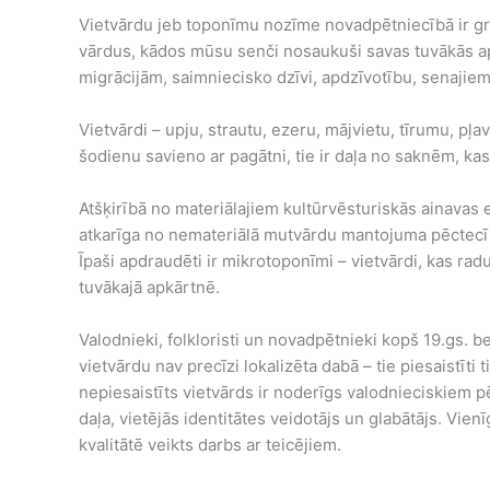
Vietvārdu jeb toponīmu nozīme novadpētniecībā ir grūti
vārdus, kādos mūsu senči nosaukuši savas tuvākās apk
migrācijām, saimniecisko dzīvi, apdzīvotību, senajiem
Vietvārdi – upju, strautu, ezeru, mājvietu, tīrumu, pļ
šodienu savieno ar pagātni, tie ir daļa no saknēm, ka
Atšķirībā no materiālajiem kultūrvēsturiskās ainavas
atkarīga no nemateriālā mutvārdu mantojuma pēctecība
Īpaši apdraudēti ir mikrotoponīmi – vietvārdi, kas radu
tuvākajā apkārtnē.
Valodnieki, folkloristi un novadpētnieki kopš 19.gs. b
vietvārdu nav precīzi lokalizēta dabā – tie piesaistīt
nepiesaistīts vietvārds ir noderīgs valodnieciskiem p
daļa, vietējās identitātes veidotājs un glabātājs. Vienī
kvalitātē veikts darbs ar teicējiem.