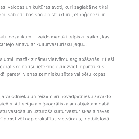
s, valodas un kultūras avoti, kuri saglabā ne tikai
em, sabiedrības sociālo struktūru, etnoģenēzi un
vietu nosaukumi – veido mentāli telpisku saikni, kas
kārtējo ainavu ar kultūrvēsturisku jēgu…
s utml, mazāk zināmu vietvārdu saglabāšanās ir tieši
ogrāfisko norišu ietekmē daudzviet ir pārtrūkusi.
 lokā, parasti vienas zemnieku sētas vai sētu kopas
 daļa valodnieku un reizēm arī novadpētnieku savākto
 teicējs. Attiecīgajam ģeogrāfiskajam objektam dabā
tāstu vēstoša un uzturoša kultūrvēsturiskās ainavas
ī atrast vēl nepierakstītus vietvārdus, ir atbilstošā